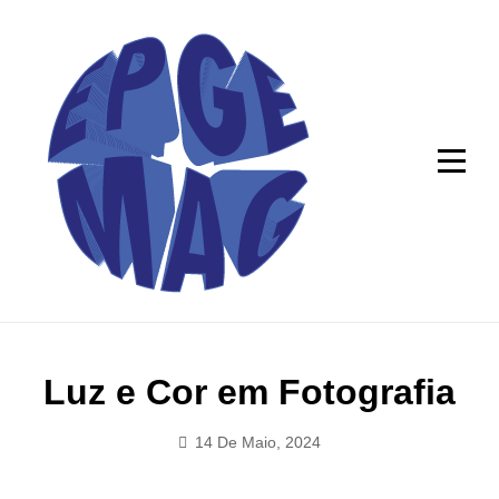
Skip
to
content
Navegação
Luz e Cor em Fotografia
de
14 De Maio, 2024
Mag_epge
artigos