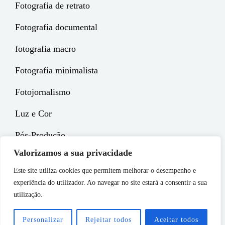
Fotografia de retrato
Fotografia documental
fotografia macro
Fotografia minimalista
Fotojornalismo
Luz e Cor
Pós-Produção
Valorizamos a sua privacidade
Este site utiliza cookies que permitem melhorar o desempenho e
experiência do utilizador. Ao navegar no site estará a consentir a sua
Copyright © 2026
EPGE Magazine
. All Rights Reserved.
utilização.
Política de Privacidade
| Chique Photography by
Catch
Themes
Personalizar
Rejeitar todos
Aceitar todos