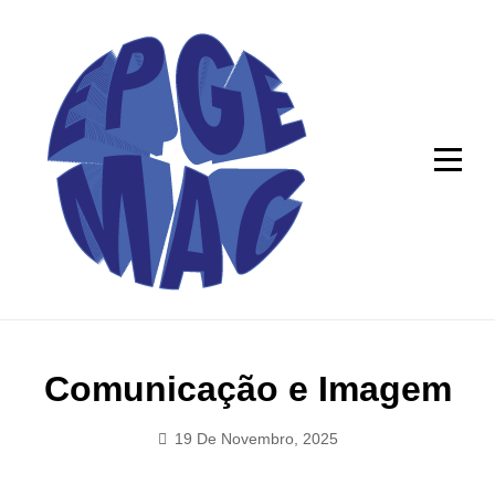
Skip
to
content
Navegação
Comunicação e Imagem
de
19 De Novembro, 2025
Mag_epge
artigos