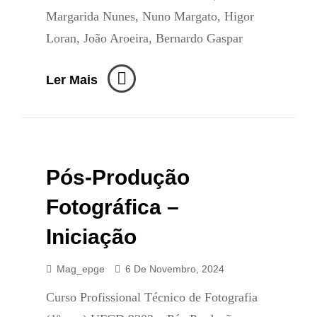
Margarida Nunes, Nuno Margato, Higor
Loran, João Aroeira, Bernardo Gaspar
Produção
Ler Mais
Para
A
Publicidade
E
Pós-Produção
Moda
Fotográfica –
Iniciação
Mag_epge
6 De Novembro, 2024
Curso Profissional Técnico de Fotografia