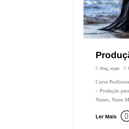
Produç
Mag_epge
Curso Profissio
– Produção para
Nunes, Nuno Ma
Prod
Ler Mais
Para