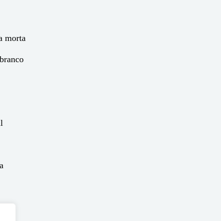
a morta
 branco
l
a