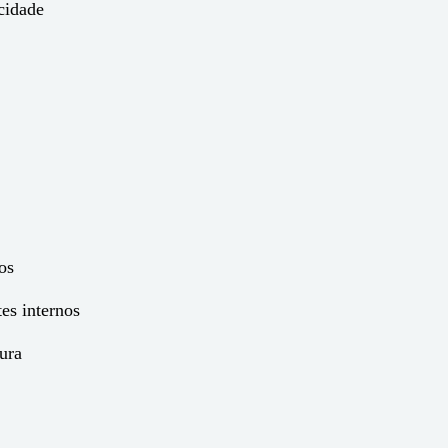
cidade
os
es internos
tura