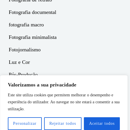
Fotografia documental
fotografia macro
Fotografia minimalista
Fotojornalismo
Luz e Cor
Pós-Produção
Valorizamos a sua privacidade
Este site utiliza cookies que permitem melhorar o desempenho e
experiência do utilizador. Ao navegar no site estará a consentir a sua
Copyright © 2026
EPGE Magazine
. All Rights Reserved.
utilização.
Política de Privacidade
| Chique Photography by
Catch
Themes
Personalizar
Rejeitar todos
Aceitar todos