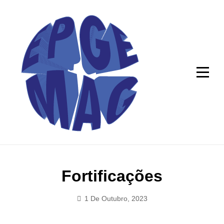
Skip
to
content
Navegação
Fortificações
de
1 De Outubro, 2023
Tiago
artigos
Domingues